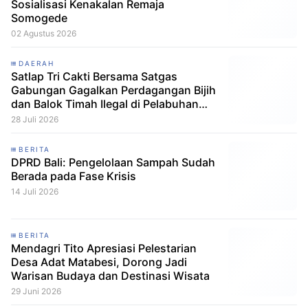
Sosialisasi Kenakalan Remaja
Somogede
02 Agustus 2026
DAERAH
Satlap Tri Cakti Bersama Satgas
Gabungan Gagalkan Perdagangan Bijih
dan Balok Timah Ilegal di Pelabuhan
Pelindo Belitung
28 Juli 2026
BERITA
DPRD Bali: Pengelolaan Sampah Sudah
Berada pada Fase Krisis
14 Juli 2026
BERITA
Mendagri Tito Apresiasi Pelestarian
Desa Adat Matabesi, Dorong Jadi
Warisan Budaya dan Destinasi Wisata
29 Juni 2026