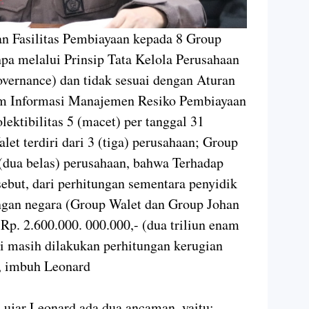
 Fasilitas Pembiayaan kepada 8 Group
anpa melalui Prinsip Tata Kelola Perusahaan
vernance) dan tidak sesuai dengan Aturan
em Informasi Manajemen Resiko Pembiayaan
ektibilitas 5 (macet) per tanggal 31
et terdiri dari 3 (tiga) perusahaan; Group
 (dua belas) perusahaan, bahwa Terhadap
but, dari perhitungan sementara penyidik
gan negara (Group Walet dan Group Johan
Rp. 2.600.000. 000.000,- (dua triliun enam
ini masih dilakukan perhitungan kerugian
, imbuh Leonard
 ujar Leonard ada dua ancaman, yaitu: