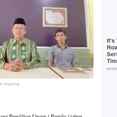
ah Soppeng
lang Pemilihan Umum ( Pemilu ) tahun