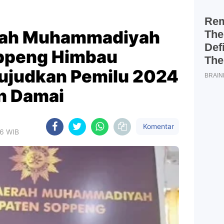
rah Muhammadiyah
ppeng Himbau
ujudkan Pemilu 2024
n Damai
Komentar
36 WIB