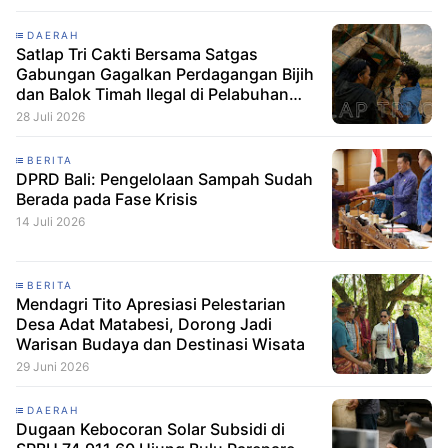
DAERAH
Satlap Tri Cakti Bersama Satgas
Gabungan Gagalkan Perdagangan Bijih
dan Balok Timah Ilegal di Pelabuhan
Pelindo Belitung
28 Juli 2026
BERITA
DPRD Bali: Pengelolaan Sampah Sudah
Berada pada Fase Krisis
14 Juli 2026
BERITA
Mendagri Tito Apresiasi Pelestarian
Desa Adat Matabesi, Dorong Jadi
Warisan Budaya dan Destinasi Wisata
29 Juni 2026
DAERAH
Dugaan Kebocoran Solar Subsidi di