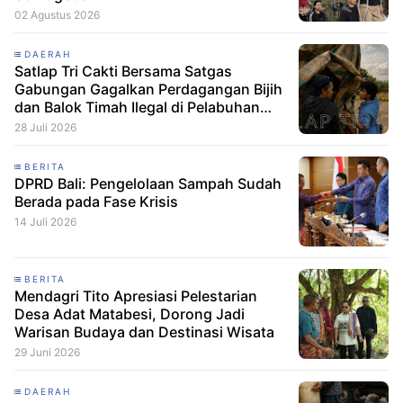
02 Agustus 2026
DAERAH
Satlap Tri Cakti Bersama Satgas
Gabungan Gagalkan Perdagangan Bijih
dan Balok Timah Ilegal di Pelabuhan
Pelindo Belitung
28 Juli 2026
BERITA
DPRD Bali: Pengelolaan Sampah Sudah
Berada pada Fase Krisis
14 Juli 2026
BERITA
Mendagri Tito Apresiasi Pelestarian
Desa Adat Matabesi, Dorong Jadi
Warisan Budaya dan Destinasi Wisata
29 Juni 2026
DAERAH