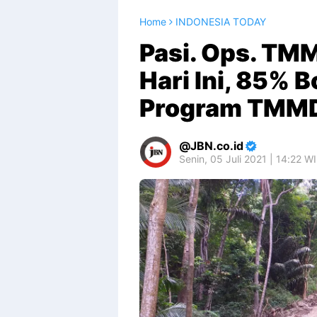
Home
INDONESIA TODAY
Pasi. Ops. TMM
Hari Ini, 85% 
Program TMMD 
JBN.co.id
Senin, 05 Juli 2021 | 14:22 W