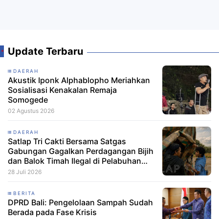
Update Terbaru
DAERAH
Akustik Iponk Alphablopho Meriahkan
Sosialisasi Kenakalan Remaja
Somogede
02 Agustus 2026
DAERAH
Satlap Tri Cakti Bersama Satgas
Gabungan Gagalkan Perdagangan Bijih
dan Balok Timah Ilegal di Pelabuhan
Pelindo Belitung
28 Juli 2026
BERITA
DPRD Bali: Pengelolaan Sampah Sudah
Berada pada Fase Krisis