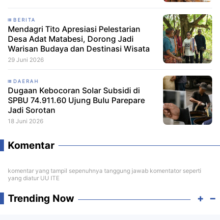
BERITA
Mendagri Tito Apresiasi Pelestarian
Desa Adat Matabesi, Dorong Jadi
Warisan Budaya dan Destinasi Wisata
29 Juni 2026
DAERAH
Dugaan Kebocoran Solar Subsidi di
SPBU 74.911.60 Ujung Bulu Parepare
Jadi Sorotan
18 Juni 2026
Komentar
komentar yang tampil sepenuhnya tanggung jawab komentator seperti
yang diatur UU ITE
Trending Now