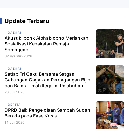
Update Terbaru
DAERAH
Akustik Iponk Alphablopho Meriahkan
Sosialisasi Kenakalan Remaja
Somogede
02 Agustus 2026
DAERAH
Satlap Tri Cakti Bersama Satgas
Gabungan Gagalkan Perdagangan Bijih
dan Balok Timah Ilegal di Pelabuhan
Pelindo Belitung
28 Juli 2026
BERITA
DPRD Bali: Pengelolaan Sampah Sudah
Berada pada Fase Krisis
14 Juli 2026