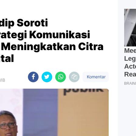
ip Soroti
rategi Komunikasi
m Meningkatkan Citra
ital
Komentar
WIB