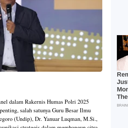
anel dalam Rakernis Humas Polri 2025
enting, salah satunya Guru Besar Ilmu
egoro (Undip), Dr. Yanuar Luqman, M.Si.,
munikasi strategis dalam membangun citra