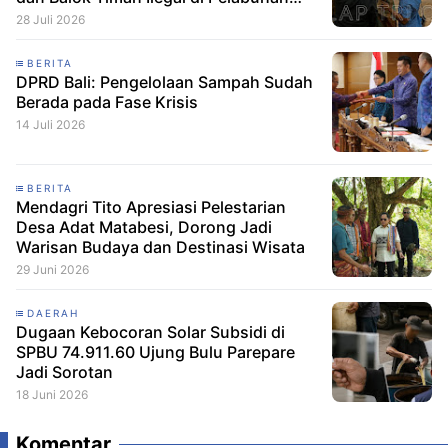
Pelindo Belitung
28 Juli 2026
BERITA
DPRD Bali: Pengelolaan Sampah Sudah
Berada pada Fase Krisis
14 Juli 2026
BERITA
Mendagri Tito Apresiasi Pelestarian
Desa Adat Matabesi, Dorong Jadi
Warisan Budaya dan Destinasi Wisata
29 Juni 2026
DAERAH
Dugaan Kebocoran Solar Subsidi di
SPBU 74.911.60 Ujung Bulu Parepare
Jadi Sorotan
18 Juni 2026
Komentar