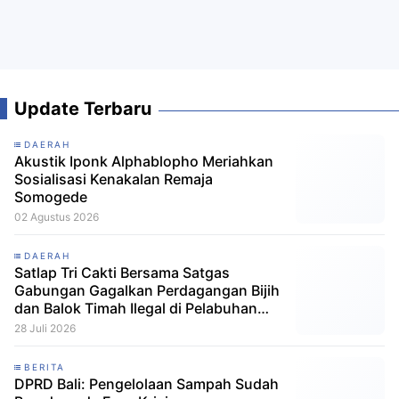
Update Terbaru
DAERAH
Akustik Iponk Alphablopho Meriahkan
Sosialisasi Kenakalan Remaja
Somogede
02 Agustus 2026
DAERAH
Satlap Tri Cakti Bersama Satgas
Gabungan Gagalkan Perdagangan Bijih
dan Balok Timah Ilegal di Pelabuhan
Pelindo Belitung
28 Juli 2026
BERITA
DPRD Bali: Pengelolaan Sampah Sudah