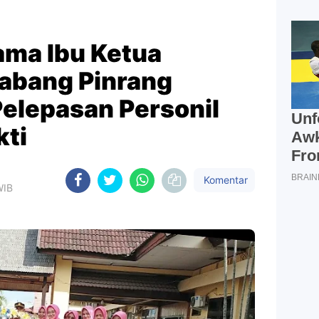
ama Ibu Ketua
abang Pinrang
Pelepasan Personil
kti
Komentar
WIB