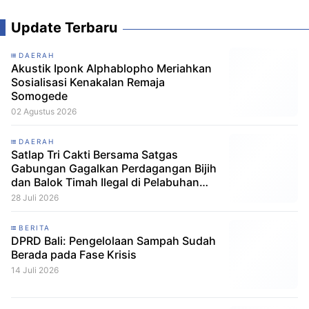
Update Terbaru
DAERAH
Akustik Iponk Alphablopho Meriahkan
Sosialisasi Kenakalan Remaja
Somogede
02 Agustus 2026
DAERAH
Satlap Tri Cakti Bersama Satgas
Gabungan Gagalkan Perdagangan Bijih
dan Balok Timah Ilegal di Pelabuhan
Pelindo Belitung
28 Juli 2026
BERITA
DPRD Bali: Pengelolaan Sampah Sudah
Berada pada Fase Krisis
14 Juli 2026