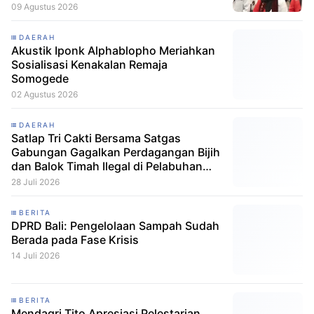
09 Agustus 2026
DAERAH
Akustik Iponk Alphablopho Meriahkan
Sosialisasi Kenakalan Remaja
Somogede
02 Agustus 2026
DAERAH
Satlap Tri Cakti Bersama Satgas
Gabungan Gagalkan Perdagangan Bijih
dan Balok Timah Ilegal di Pelabuhan
Pelindo Belitung
28 Juli 2026
BERITA
DPRD Bali: Pengelolaan Sampah Sudah
Berada pada Fase Krisis
14 Juli 2026
BERITA
Mendagri Tito Apresiasi Pelestarian