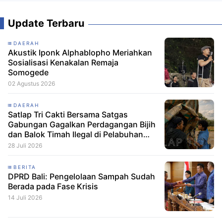
Update Terbaru
DAERAH
Akustik Iponk Alphablopho Meriahkan
Sosialisasi Kenakalan Remaja
Somogede
02 Agustus 2026
DAERAH
Satlap Tri Cakti Bersama Satgas
Gabungan Gagalkan Perdagangan Bijih
dan Balok Timah Ilegal di Pelabuhan
Pelindo Belitung
28 Juli 2026
BERITA
DPRD Bali: Pengelolaan Sampah Sudah
Berada pada Fase Krisis
14 Juli 2026