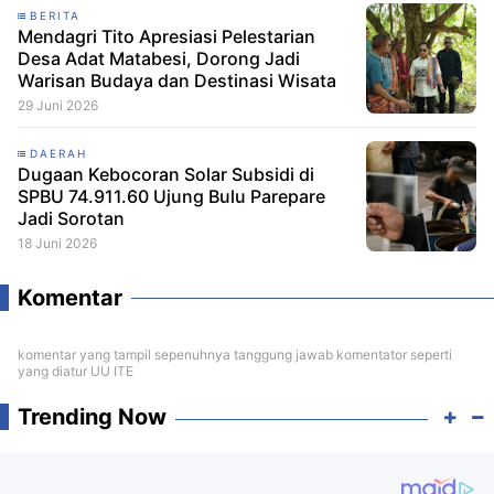
BERITA
Mendagri Tito Apresiasi Pelestarian
Desa Adat Matabesi, Dorong Jadi
Warisan Budaya dan Destinasi Wisata
29 Juni 2026
DAERAH
Dugaan Kebocoran Solar Subsidi di
SPBU 74.911.60 Ujung Bulu Parepare
Jadi Sorotan
18 Juni 2026
Komentar
komentar yang tampil sepenuhnya tanggung jawab komentator seperti
yang diatur UU ITE
Trending Now