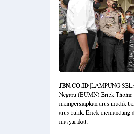
JBN.CO.ID
|LAMPUNG SELATA
Negara (BUMN) Erick Thohir 
mempersiapkan arus mudik berj
arus balik. Erick memandang d
masyarakat.