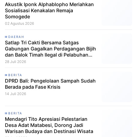
Akustik Iponk Alphablopho Meriahkan
Sosialisasi Kenakalan Remaja
Somogede
02 Agustus 2026
DAERAH
Satlap Tri Cakti Bersama Satgas
Gabungan Gagalkan Perdagangan Bijih
dan Balok Timah Ilegal di Pelabuhan
Pelindo Belitung
28 Juli 2026
BERITA
DPRD Bali: Pengelolaan Sampah Sudah
Berada pada Fase Krisis
14 Juli 2026
BERITA
Mendagri Tito Apresiasi Pelestarian
Desa Adat Matabesi, Dorong Jadi
Warisan Budaya dan Destinasi Wisata