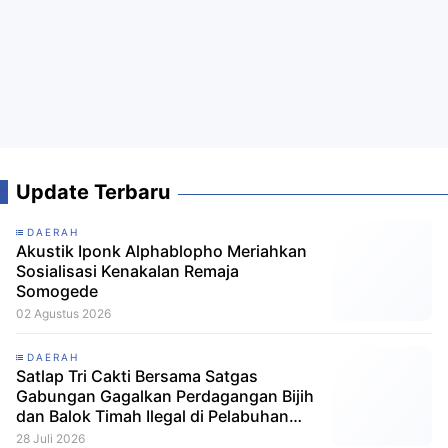
Update Terbaru
DAERAH
Akustik Iponk Alphablopho Meriahkan
Sosialisasi Kenakalan Remaja
Somogede
02 Agustus 2026
DAERAH
Satlap Tri Cakti Bersama Satgas
Gabungan Gagalkan Perdagangan Bijih
dan Balok Timah Ilegal di Pelabuhan
Pelindo Belitung
28 Juli 2026