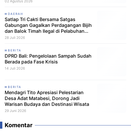
02 Agustus 2026
DAERAH
Satlap Tri Cakti Bersama Satgas
Gabungan Gagalkan Perdagangan Bijih
dan Balok Timah Ilegal di Pelabuhan
Pelindo Belitung
28 Juli 2026
BERITA
DPRD Bali: Pengelolaan Sampah Sudah
Berada pada Fase Krisis
14 Juli 2026
BERITA
Mendagri Tito Apresiasi Pelestarian
Desa Adat Matabesi, Dorong Jadi
Warisan Budaya dan Destinasi Wisata
29 Juni 2026
Komentar