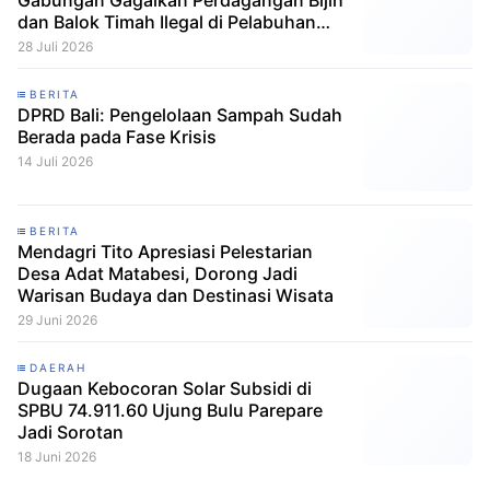
Gabungan Gagalkan Perdagangan Bijih
dan Balok Timah Ilegal di Pelabuhan
Pelindo Belitung
28 Juli 2026
BERITA
DPRD Bali: Pengelolaan Sampah Sudah
Berada pada Fase Krisis
14 Juli 2026
BERITA
Mendagri Tito Apresiasi Pelestarian
Desa Adat Matabesi, Dorong Jadi
Warisan Budaya dan Destinasi Wisata
29 Juni 2026
DAERAH
Dugaan Kebocoran Solar Subsidi di
SPBU 74.911.60 Ujung Bulu Parepare
Jadi Sorotan
18 Juni 2026