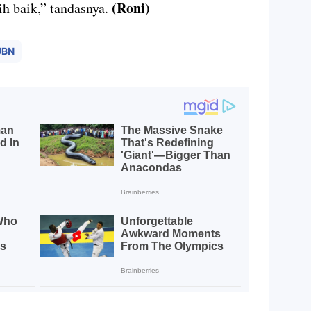
(Roni)
h baik,” tandasnya.
JBN