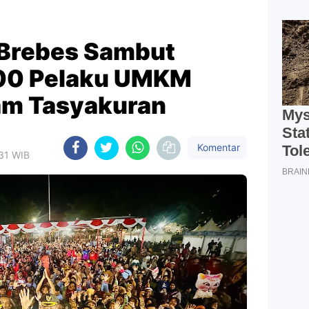
 Brebes Sambut
200 Pelaku UMKM
lam Tasyakuran
Komentar
:31 WIB