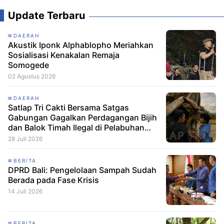
Update Terbaru
DAERAH
Akustik Iponk Alphablopho Meriahkan
Sosialisasi Kenakalan Remaja
Somogede
02 Agustus 2026
DAERAH
Satlap Tri Cakti Bersama Satgas
Gabungan Gagalkan Perdagangan Bijih
dan Balok Timah Ilegal di Pelabuhan
Pelindo Belitung
28 Juli 2026
BERITA
DPRD Bali: Pengelolaan Sampah Sudah
Berada pada Fase Krisis
14 Juli 2026
BERITA