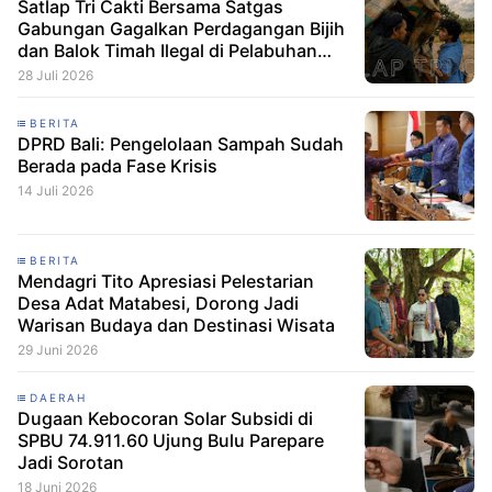
Satlap Tri Cakti Bersama Satgas
Gabungan Gagalkan Perdagangan Bijih
dan Balok Timah Ilegal di Pelabuhan
Pelindo Belitung
28 Juli 2026
BERITA
DPRD Bali: Pengelolaan Sampah Sudah
Berada pada Fase Krisis
14 Juli 2026
BERITA
Mendagri Tito Apresiasi Pelestarian
Desa Adat Matabesi, Dorong Jadi
Warisan Budaya dan Destinasi Wisata
29 Juni 2026
DAERAH
Dugaan Kebocoran Solar Subsidi di
SPBU 74.911.60 Ujung Bulu Parepare
Jadi Sorotan
18 Juni 2026