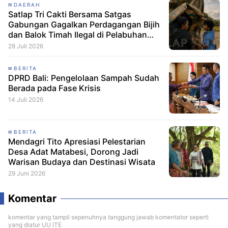
DAERAH
Satlap Tri Cakti Bersama Satgas
Gabungan Gagalkan Perdagangan Bijih
dan Balok Timah Ilegal di Pelabuhan
Pelindo Belitung
28 Juli 2026
BERITA
DPRD Bali: Pengelolaan Sampah Sudah
Berada pada Fase Krisis
14 Juli 2026
BERITA
Mendagri Tito Apresiasi Pelestarian
Desa Adat Matabesi, Dorong Jadi
Warisan Budaya dan Destinasi Wisata
29 Juni 2026
Komentar
komentar yang tampil sepenuhnya tanggung jawab komentator seperti
yang diatur UU ITE