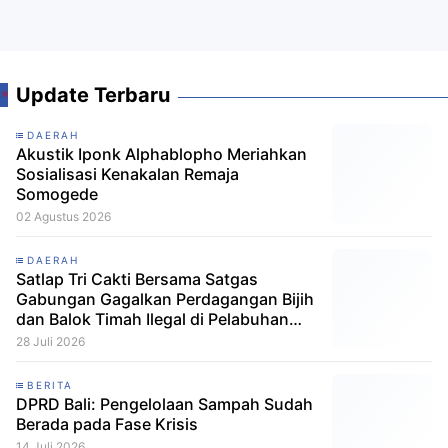
Update Terbaru
DAERAH
Akustik Iponk Alphablopho Meriahkan
Sosialisasi Kenakalan Remaja
Somogede
02 Agustus 2026
DAERAH
Satlap Tri Cakti Bersama Satgas
Gabungan Gagalkan Perdagangan Bijih
dan Balok Timah Ilegal di Pelabuhan
Pelindo Belitung
28 Juli 2026
BERITA
DPRD Bali: Pengelolaan Sampah Sudah
Berada pada Fase Krisis
14 Juli 2026