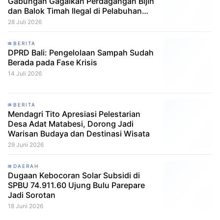
Gabungan Gagalkan Perdagangan Bijih
dan Balok Timah Ilegal di Pelabuhan
Pelindo Belitung
28 Juli 2026
BERITA
DPRD Bali: Pengelolaan Sampah Sudah
Berada pada Fase Krisis
14 Juli 2026
BERITA
Mendagri Tito Apresiasi Pelestarian
Desa Adat Matabesi, Dorong Jadi
Warisan Budaya dan Destinasi Wisata
29 Juni 2026
DAERAH
Dugaan Kebocoran Solar Subsidi di
SPBU 74.911.60 Ujung Bulu Parepare
Jadi Sorotan
18 Juni 2026