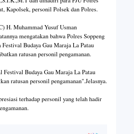
I.K.,M.T dan dihadiri para PJU Polres
t, Kapolsek, personil Polsek dan Polres.
(C) H. Muhammad Yusuf Usman
patannya mengatakan bahwa Polres Soppeng
a Festival Budaya Gau Maraja La Patau
ibatkan ratusan personil pengamanan.
l Festival Budaya Gau Maraja La Patau
kan ratusan personil pengamanan".Jelasnya.
esiasi terhadap personil yang telah hadir
pengamanan.