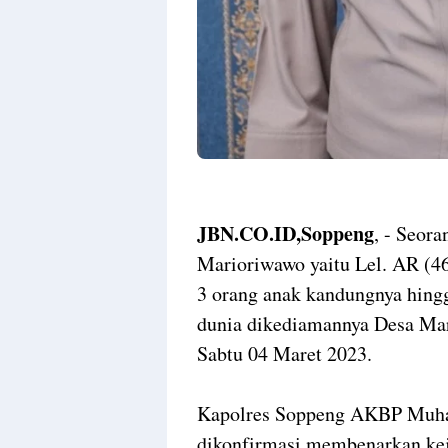
JBN.CO.ID,Soppeng
, - Seor
Marioriwawo yaitu Lel. AR (4
3 orang anak kandungnya hing
dunia dikediamannya Desa Ma
Sabtu 04 Maret 2023.
Kapolres Soppeng AKBP Muham
dikonfirmasi membenarkan kej