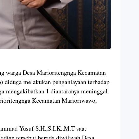
ang warga Desa Marioritengnga Kecamatan
6) diduga melakukan penganiayaan terhadap
ga mengakibatkan 1 diantaranya meninggal
rioritengnga Kecamatan Marioriwawo,
mad Yusuf S.H.,S.I.K.,M.T saat
adian tersebut berada diwilayah Desa