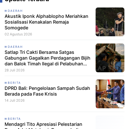
DAERAH
Akustik Iponk Alphablopho Meriahkan
Sosialisasi Kenakalan Remaja
Somogede
02 Agustus 2026
DAERAH
Satlap Tri Cakti Bersama Satgas
Gabungan Gagalkan Perdagangan Bijih
dan Balok Timah Ilegal di Pelabuhan
Pelindo Belitung
28 Juli 2026
BERITA
DPRD Bali: Pengelolaan Sampah Sudah
Berada pada Fase Krisis
14 Juli 2026
BERITA
Mendagri Tito Apresiasi Pelestarian