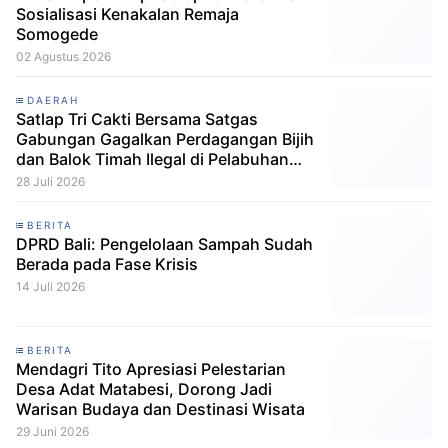
Sosialisasi Kenakalan Remaja
Somogede
02 Agustus 2026
DAERAH
Satlap Tri Cakti Bersama Satgas
Gabungan Gagalkan Perdagangan Bijih
dan Balok Timah Ilegal di Pelabuhan
Pelindo Belitung
28 Juli 2026
BERITA
DPRD Bali: Pengelolaan Sampah Sudah
Berada pada Fase Krisis
14 Juli 2026
BERITA
Mendagri Tito Apresiasi Pelestarian
Desa Adat Matabesi, Dorong Jadi
Warisan Budaya dan Destinasi Wisata
29 Juni 2026