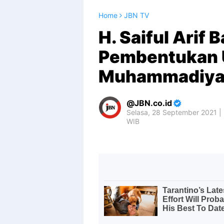
Home
JBN TV
H. Saiful Arif
Pembentukan U
Muhammadiyah
JBN.co.id
Selasa, 28 September 2021 |
WIB