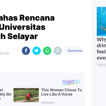
 Bahas Rencana
niversitas
 Selayar
Komentar
 23:49